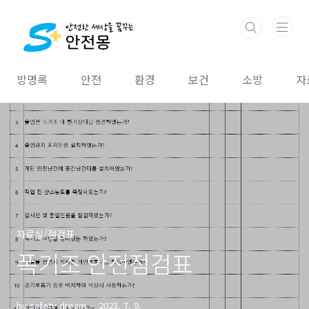
본문 바로가기
방명록
안전
환경
보건
소방
자
자료실/점검표
폭기조 안전점검표
by safety dream
2023. 7. 9.