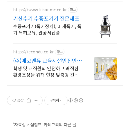
https://www.kisanmc.co.kr
광고
기산수기 수중포기기 전문제조
수중포기기(폭기장치), 미세폭기, 폭
기 특허보유, 관공서납품
https://econdu.co.kr
광고
(주)에코앤듀 교육시설안전인증
전문 컨설팅
학생 및 교직원의 안전하고 쾌적한
환경조성을 위해 현장 맞춤형 컨설
팅을 제안합니다
공감
구독하기
'
자료실
>
점검표
' 카테고리의 다른 글