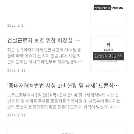
합니다. 기존에 아침조회를 진행하던 회사에
자가 해야 한다는구시대적인 마인드를 버리
서는 조회시간을 활용하여 TBM 절차를 만
고 모두가 함께하는 안전관리가 필요한 시점
들어 교육하고 시행하면 되지만, 조회를 진행
인 ..
하지 않는 회사는 아침조회를 만드는 것이나
다름이 없으므로 사업주와 근로자와의 협의
2023. 2. 2.
가 반드시 필요합니다. 이 과정에서 안전관리
자들이 가장 힘들것으로 생각되는데 욕먹을
건설근로자 보호 위한 화장실 설치기준 강화 추진 (입법예고)
각오하고 진행해야만 합니다. 우선 왜 해야만
하는지에 대해 설득하는 과정이 필요하고, 지
최근 신규아파트에서 인분사건이 다수 발생
속적인 교육도 필요합니다. 그리고 사업..
됨에 따라 이슈가 된 적이 있습니다. 사실 최
근의 문제는 아니고 예전부터 자주 발생되던
문제였지만 아직까지는 크게 이슈가 되지 않
2023. 1. 31.
았었습니다. 하지만 시대가 변하고 다양한
SNS가 발달되면서 문제점이 부각이 되었고
‘중대재해처벌법 시행 1년 현황 및 과제’ 토론회를 보면서...
이제는 올바른 방향으로 법개정까지 이루어
지게 된 것 같습니다. 고용노동부에서는
고용노동부에서 1월 26일(목) 오후 2시에 중대재해처벌법 시행 1
1.30~3.13일 까지 건설현장 화장실 설치기
년 현황 및 과제를 주제로 토론회를 진행하였다. 처음부터 끝까지는
준에 근로자 수 기준 을 추가하여 건설근로자
보지 못했지만 중간중간 좋은 말들이 오간 게 기억에 남는다. 이런
의 고용개선 등에 관한 법률 개정안을 입법예
토론회로 인해 곧바로 무엇인가 바뀐다고는 생각하지는 않지만 긍
고 했습니다. 내용을 살펴보면 다음과 같습니
2023. 1. 29.
정적인 효과로 이어지길 기대하는 한 사람으로서 아쉬운 점을 남겨
다. 현행 법의 화장실 관련 규제사항으로는 1
보자면, 모든 초점은 근로자와 사업주와 처벌에 맞춰져 있다. 안전
억 원 이상 건설공사, 현장으로 부터 300M
관리자의 업무에 관련해서는 서류 작업을 줄여야 한다. 정규직화 해
이내 화장실 설치, 화장실 관리자 지정, 남녀
more