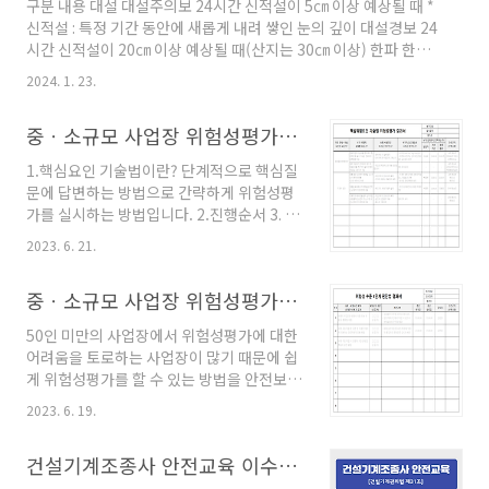
구분 내용 대설 대설주의보 24시간 신적설이 5㎝ 이상 예상될 때 *
신적설 : 특정 기간 동안에 새롭게 내려 쌓인 눈의 깊이 대설경보 24
시간 신적설이 20㎝ 이상 예상될 때(산지는 30㎝ 이상) 한파 한파
주의보 - 아침 최저기온이 영하 12℃ 이하가 2일 이상 지속될 것이
2024. 1. 23.
예상될 때 - 아침 최저기온이 전날보다 10℃ 이상 하강하여 3℃ 이
하이고 평년값보다 3℃가 낮을 것으로 예상될 때 - 급격한 저온현상
중ㆍ소규모 사업장 위험성평가 방법_#1.핵심요인 기술법
으로 중대한 피해가 예상될 때 한파경보 - 아침 최저기온이 영하
15℃ 이하가 2일 이상 지속될 것이 예상될 때 - 아침 최저기온이 전
1.핵심요인 기술법이란? 단계적으로 핵심질
날보다 15℃ 이상 하강하여 3℃ 이하이고 평년값보다 3℃가 낮을
문에 답변하는 방법으로 간략하게 위험성평
것으로 예상될 때 - 급격한 저온현상으로 광범위한 지역에서 중대
가를 실시하는 방법입니다. 2.진행순서 3. 단
한 피해가 예상될 때 강풍 강풍주의보 ..
계별 세부절차 1) 유해위험요인이 있는가? -
2023. 6. 21.
평가대상 내 유해위험요인을 가지고 있는 작
업, 설비등을 도출 2) 누가 어떻게 피해를 입
중ㆍ소규모 사업장 위험성평가 방법_#1.위험성 수준 3단계 판단법
있 수 있는가? - 파악한 각 유해위험요인에
대해 피해를 입을 수 있는 근로자 및 피해 상
50인 미만의 사업장에서 위험성평가에 대한
황 파악 3) 현재 시행중인 조치는 무엇인가?
어려움을 토로하는 사업장이 많기 때문에 쉽
- 현재의 안전보건조치를 파악하고 적절한지
게 위험성평가를 할 수 있는 방법을 안전보건
검토 4) 추가적으로 필요한 조치는 무엇인
공단에서 안내하고 있습니다. 개인적으로는
가? - 제거,대체,추가적인 안전조치 순서대
2023. 6. 19.
어려워서 못하는것보다는 할 마음이 없거나,
로 실행 가능한 대책 수립 5) 누가 언제까지
개선을 하기 위해서는 돈이 필요하기 때문에
조치하는가? - 유해위험요인의 특성, 소요예
건설기계조종사 안전교육 이수 대상자 및 방법
핑계를 대고 있는게 아닌가 생각됩니다. 아무
산, 사업장 여건을 고려하여 개선일정 계획과
리 양식을 쉽게해봐야 할 마음이 없는 사람에