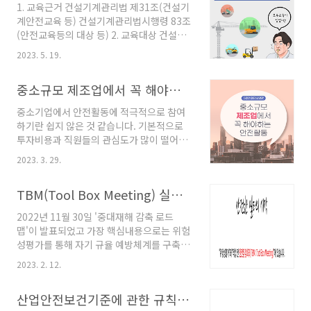
조치 담당자 지정 6) 관련근거: 파악된 유해
1. 교육근거 건설기계관리법 제31조(건설기
게는 어렵게만 느껴지기 때문입니다. 실제로
위험요인과..
계안전교육 등) 건설기계관리법시행령 83조
도 양식을 보면 쉽지는 않을것 같습니다. 하
(안전교육등의 대상 등) 2. 교육대상 건설기
지만 무엇보다 시작하는 것이 중요하기 때문
계조종사면허증 취득자 구 분 교육대상기계
에 접근성이 좋아진 만큼 50인 미만의 사업
2023. 5. 19.
일반건설기계 불도저, 굴착기,로더,롤러 하
장에서도 적극 활용해보는 것이 좋을 것 같습
역운반 등 기타 건설기계 지게차, 기중기, 청
니다. 어렵다고 해서 쉽게 만들었기 때문에
중소규모 제조업에서 꼭 해야하는 안전활동은?
공기, 타워크레인, 쇄석기, 공기압축기, 이동
이제는 빠져나갈 구멍이 없습니다. No 위험
식 콘크리트펌프, 준설선 ※ 2021년도에 코
성평가의 종류 비 고 권장사업장 1 3단계 판
중소기업에서 안전활동에 적극적으로 참여
로나19로 인해 한시적으로 안전보건공단에
단법 - 위험성의 정도를 이해하..
하기란 쉽지 않은 것 같습니다. 기본적으로
서 사이버교육 2시간 이수자에게 3톤미만 지
투자비용과 직원들의 관심도가 많이 떨어지
게차 운전원의 자격을 부여한 사람은 보수교
기 때문입니다. 하지만 할 수 없다고 손 놓고
육 대상자에 해당되지 않음 (면허증을 발급
2023. 3. 29.
있다가는 중대재해라는 엄청난 재앙이 덮칠
받은 사람만 해당됨) 3. 교육시기 구 분 이수
수 있기에 무엇이든 할 수 있는 방법을 찾아
기한 비 고 조종사면허 최초발급일
TBM(Tool Box Meeting) 실시 목적과 방법(이제는 해야만 한다.)
봐야 합니다. 의지만 있다면 정부지원이나,
2009.12.31. 이전 2021.12.31.
안전보건공단 홈페이지만 찾아봐도 자료는
2010.1.1~2014.12.31 2022.12.31.
2022년 11월 30일 '중대재해 감축 로드
차고 넘치기 때문에 언제든지 적용할 수 있습
2015.1.1...
맵'이 발표되었고 가장 핵심내용으로는 위험
니다. 그럼에도 불구하고 이행하지 않는 이유
성평가를 통해 자기 규율 예방체계를 구축하
를 꼽자면 중소기업에는 안전관리자가 없는
는 것이라고 발표하였습니다. 노사가 함께 참
경우가 많기때문이고, 있더라도 겸직인 경우
2023. 2. 12.
여하여 위험성평가를 실시하고 그 결과를 작
가 많아 안전에는 신경 쓸 겨를이 없어서일
업 전 안전점검회의(TBM)를 통해 위험요인
것입니다. 하지만 안전관리자가 없다고 이행
산업안전보건기준에 관한 규칙 일부개정령안 입법예고
과 개선대책을 반복해서 전달교육을 해야만
이 불가능한 것이 아닙니다. 안전은 안전관리