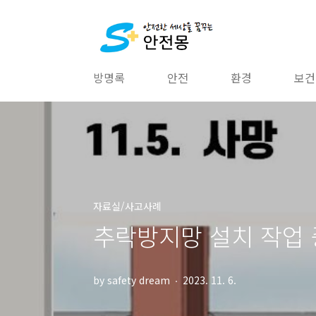
본문 바로가기
방명록
안전
환경
보건
자료실/사고사례
추락방지망 설치 작업 
by safety dream
2023. 11. 6.