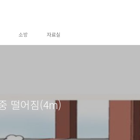
소방
자료실
중 떨어짐(4m)