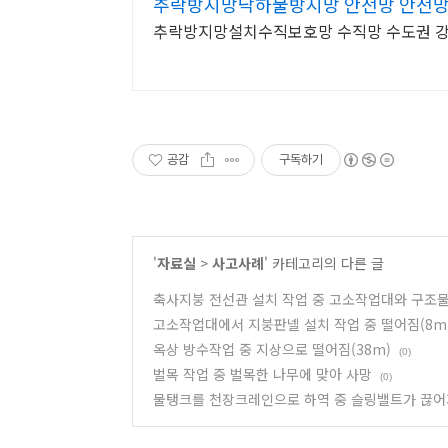
추락방지망낙하물방지망 안전망 안전망
추락방지망설치수직보호망 수직망 수도권 
공감
구독하기
'
자료실
>
사고사례
' 카테고리의 다른 글
축사지붕 전선관 설치 작업 중 고소작업대와 구조
고소작업대에서 지붕판넬 설치 작업 중 떨어짐(8m
옥상 방수작업 중 지상으로 떨어짐(38m)
(0)
벌목 작업 중 벌목한 나무에 맞아 사망
(0)
물탱크를 천장크레인으로 하역 중 슬링밸트가 끊어