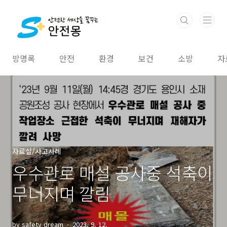
본문 바로가기
방명록
안전
환경
보건
소방
자
자료실/사고사례
우수관로 매설 공사중 석축이
무너지며 깔림
by safety dream
2023. 9. 12.