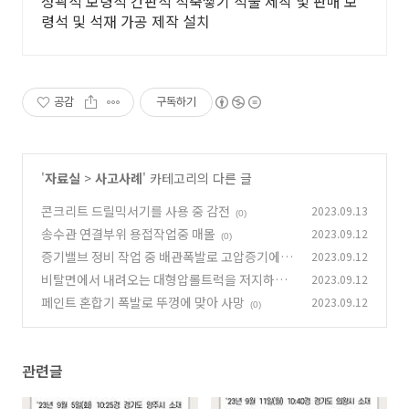
성곽석 보령석 간판석 석축쌓기 석물 제작 및 판매 보
령석 및 석재 가공 제작 설치
공감
구독하기
'
자료실
>
사고사례
' 카테고리의 다른 글
콘크리트 드릴믹서기를 사용 중 감전
2023.09.13
(0)
송수관 연결부위 용접작업중 매몰
2023.09.12
(0)
증기밸브 정비 작업 중 배관폭발로 고압증기에 맞
2023.09.12
음
비탈면에서 내려오는 대형압롤트럭을 저지하던
2023.09.12
(0)
중 끼임
페인트 혼합기 폭발로 뚜껑에 맞아 사망
2023.09.12
(0)
(0)
관련글