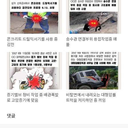
콘크리트 드릴믹서기를 사용 중
송수관 연결부위 용접작업중 매
감전
몰
증기밸브 정비 작업 중 배관폭발
비탈면에서 내려오는 대형압롤
로 고압증기에 맞음
트럭을 저지하던 중 끼임
댓글