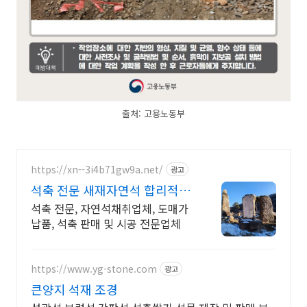
출처: 고용노동부
https://xn--3i4b71gw9a.net/
광고
석축 전문 새재자연석 합리적인
가격으로 전국 납품
석축 전문, 자연석채취업체, 도매가
납품, 석축 판매 및 시공 전문업체
https://www.yg-stone.com
광고
큰양지 석재 조경