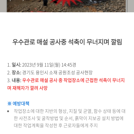
우수관로 매설 공사중 석축이 무너지며 깔림
1.
일시:
2023년 9월 11일(월) 14:45경
2.
장소:
경기도 용인시 소재 공원조성 공사현장
3.
내용:
우수관로 매설 공사 중 작업장소에 근접한 석축이 무너지
며 재해자가 깔려 사망
※ 예방대책
작업장소에 대한 지반의 형상, 지질 및 균열, 함수 상태 등에 대
한 사전조사 및 굴착방법 및 순서, 흙막이 지보공 설치 방법에
대한 작업계획을 작성한 후 근로자들에게 주지