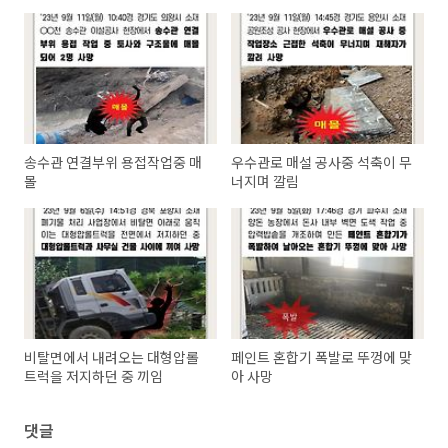
송수관 연결부위 용접작업중 매
우수관로 매설 공사중 석축이 무
몰
너지며 깔림
비탈면에서 내려오는 대형압롤
페인트 혼합기 폭발로 뚜껑에 맞
트럭을 저지하던 중 끼임
아 사망
댓글