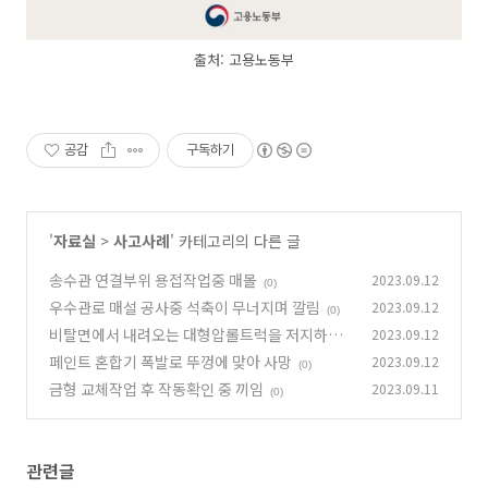
출처: 고용노동부
공감
구독하기
'
자료실
>
사고사례
' 카테고리의 다른 글
송수관 연결부위 용접작업중 매몰
2023.09.12
(0)
우수관로 매설 공사중 석축이 무너지며 깔림
2023.09.12
(0)
비탈면에서 내려오는 대형압롤트럭을 저지하던
2023.09.12
중 끼임
페인트 혼합기 폭발로 뚜껑에 맞아 사망
2023.09.12
(0)
(0)
금형 교체작업 후 작동확인 중 끼임
2023.09.11
(0)
관련글