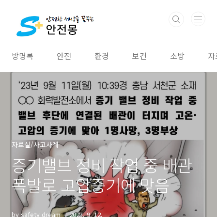
본문 바로가기
방명록
안전
환경
보건
소방
자
자료실/사고사례
증기밸브 정비 작업 중 배관
폭발로 고압증기에 맞음
by safety dream
2023. 9. 12.