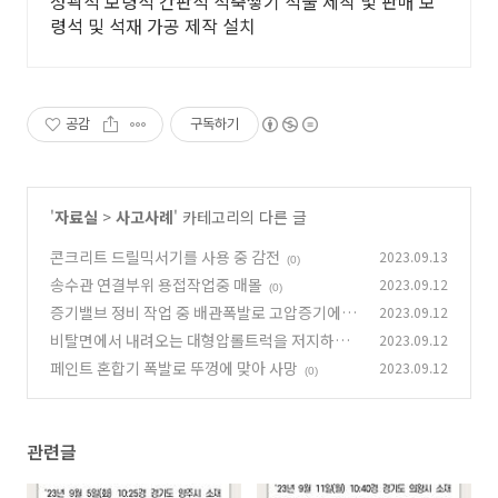
성곽석 보령석 간판석 석축쌓기 석물 제작 및 판매 보
령석 및 석재 가공 제작 설치
공감
구독하기
'
자료실
>
사고사례
' 카테고리의 다른 글
콘크리트 드릴믹서기를 사용 중 감전
2023.09.13
(0)
송수관 연결부위 용접작업중 매몰
2023.09.12
(0)
증기밸브 정비 작업 중 배관폭발로 고압증기에 맞
2023.09.12
음
비탈면에서 내려오는 대형압롤트럭을 저지하던
2023.09.12
(0)
중 끼임
페인트 혼합기 폭발로 뚜껑에 맞아 사망
2023.09.12
(0)
(0)
관련글