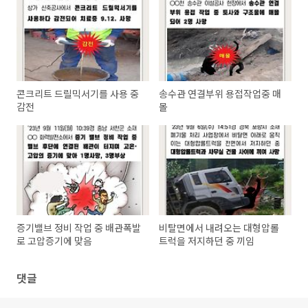
콘크리트 드릴믹서기를 사용 중
송수관 연결부위 용접작업중 매
감전
몰
증기밸브 정비 작업 중 배관폭발
비탈면에서 내려오는 대형압롤
로 고압증기에 맞음
트럭을 저지하던 중 끼임
댓글