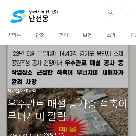
본문 바로가기
방명록
안전
환경
보건
소방
자
자료실/사고사례
우수관로 매설 공사중 석축이
무너지며 깔림
by safety dream
2023. 9. 12.