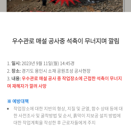
우수관로 매설 공사중 석축이 무너지며 깔림
1.
일시:
2023년 9월 11일(월) 14:45경
2.
장소:
경기도 용인시 소재 공원조성 공사현장
3.
내용:
우수관로 매설 공사 중 작업장소에 근접한 석축이 무너지
며 재해자가 깔려 사망
※ 예방대책
작업장소에 대한 지반의 형상, 지질 및 균열, 함수 상태 등에 대
한 사전조사 및 굴착방법 및 순서, 흙막이 지보공 설치 방법에
대한 작업계획을 작성한 후 근로자들에게 주지