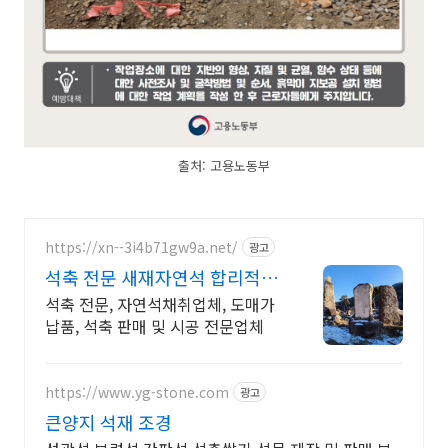
출처: 고용노동부
https://xn--3i4b71gw9a.net/
광고
석축 전문 새재자연석 합리적인
가격으로 전국 납품
석축 전문, 자연석채취업체, 도매가
납품, 석축 판매 및 시공 전문업체
https://www.yg-stone.com
광고
큰양지 석재 조경