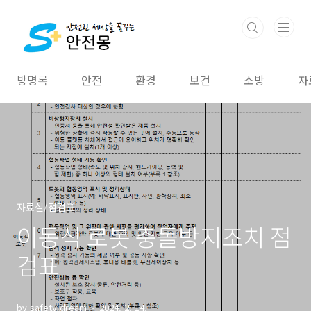
본문 바로가기
방명록
안전
환경
보건
소방
자
자료실/점검표
이동식 로봇 충돌방지조치 점
검표
by safety dream
2024. 2. 14.