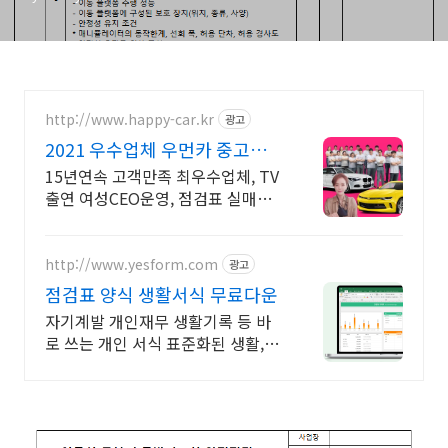
http://www.happy-car.kr
광고
2021 우수업체 우먼카 중고차
는 최우수모범업체에서!
15년연속 고객만족 최우수업체, TV
출연 여성CEO운영, 점검표 실매물
5만대 2009~2023년 우수 고객만족
업체 "네티즌 선정 최우수 홈페이
지"
http://www.yesform.com
광고
점검표 양식 생활서식 무료다운
자기계발 개인재무 생활기록 등 바
로 쓰는 개인 서식 표준화된 생활,법
률 서식