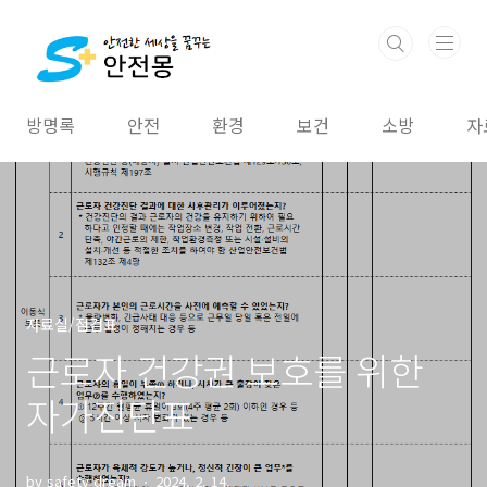
본문 바로가기
방명록
안전
환경
보건
소방
자
자료실/점검표
근로자 건강권 보호를 위한
자가진단표
by safety dream
2024. 2. 14.