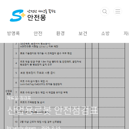
본문 바로가기
방명록
안전
환경
보건
소방
자
자료실/점검표
산업용로봇 안전점검표
by safety dream
2024. 2. 14.