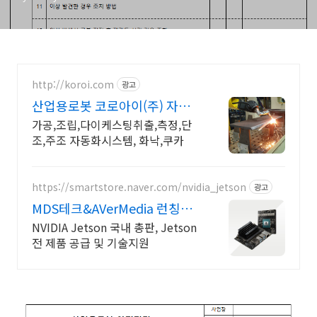
http://koroi.com
광고
산업용로봇 코로아이(주) 자동
화라인 컨설팅!
가공,조립,다이케스팅취출,측정,단
조,주조 자동화시스템, 화낙,쿠카
https://smartstore.naver.com/nvidia_jetson
광고
MDS테크&AVerMedia 런칭기
념할인이벤트
NVIDIA Jetson 국내 총판, Jetson
전 제품 공급 및 기술지원