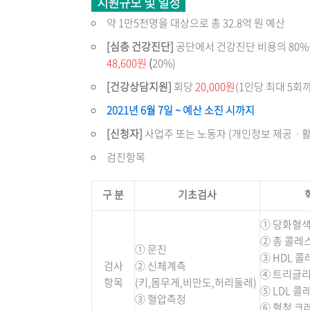
지원규모 및 일정
약 1만5천명을 대상으로 총 32.8억 원 예산
[심층 건강진단]
공단에서 건강진단 비용의 80%를
48,600원
(
20%)
[건강상담지원]
회당
20,000원
(1인당 최대 5회
2021년 6월 7일 ~ 예산 소진 시까지
[신청자]
사업주 또는 노동자 (개인정보 제공ㆍ활
검진항목
구 분
기초검사
① 당화혈색소
② 총 콜레
① 문진
③ HDL 
검사
② 신체계측
④ 트리글
항목
(키,몸무게,비만도,허리둘레)
⑤ LDL 
③ 혈압측정
⑥ 혈청 크