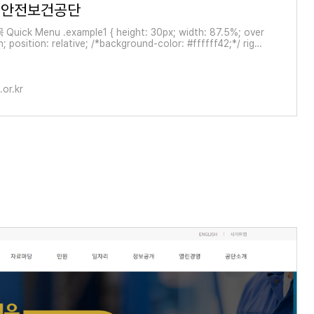
업안전보건공단
uick Menu .example1 { height: 30px; width: 87.5%; over
n; position: relative; /*background-color: #ffffff42;*/ righ
} .example2 { height: 30px; width: 150px; z-index:1; overflo
position: absolute; /*backg
or.kr