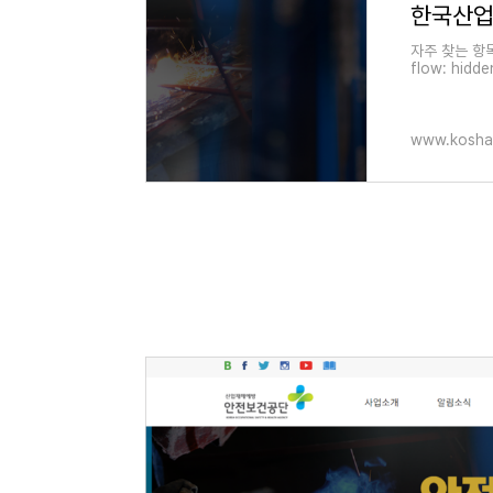
한국산
자주 찾는 항목 Q
flow: hidde
t: -150px; 
w: hidden; 
www.kosha.