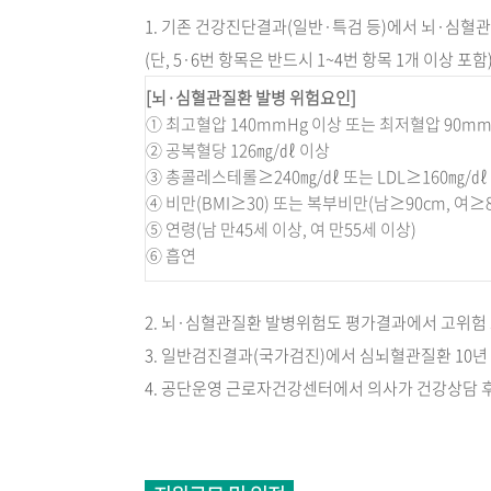
1. 기존 건강진단결과(일반·특검 등)에서 뇌·심혈
(단, 5·6번 항목은 반드시 1~4번 항목 1개 이상 포함
[뇌·
심혈관질환 발병 위험요인]
① 최고혈압 140mmHg 이상 또는 최저혈압 90mm
② 공복혈당 126㎎/㎗ 이상
③ 총콜레스테롤≥240㎎/㎗ 또는 LDL≥160㎎/㎗
④ 비만(BMI≥30) 또는 복부비만(남≥90cm, 여≥8
⑤ 연령(남 만45세 이상, 여 만55세 이상)
⑥ 흡연
2. 뇌·심혈관질환 발병위험도 평가결과에서 고위험 
3. 일반검진결과(국가검진)에서 심뇌혈관질환 10년
4. 공단운영 근로자건강센터에서 의사가 건강상담 