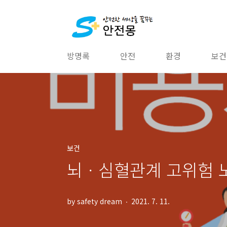
본문 바로가기
방명록
안전
환경
보건
보건
뇌ㆍ심혈관계 고위험 
by safety dream
2021. 7. 11.