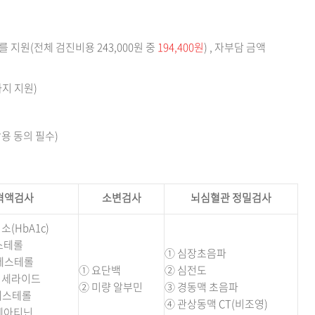
 지원(전체 검진비용 243,000원 중
194,400원
) , 자부담 금액
까지 지원)
용 동의 필수)
혁액검사
소변검사
뇌심혈관 정밀검사
(HbA1c)
스테롤
① 심장초음파
콜레스테롤
① 요단백
② 심전도
리세라이드
② 미량 알부민
③ 경동맥 초음파
콜레스테롤
④ 관상동맥 CT(비조영)
레아티닌