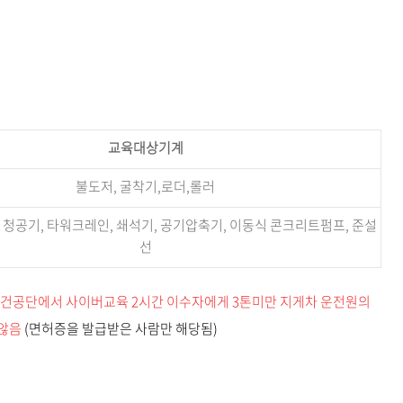
교육대상기계
불도저, 굴착기,로더,롤러
, 청공기, 타워크레인, 쇄석기, 공기압축기, 이동식 콘크리트펌프, 준설
선
건공단에서 사이버교육 2시간 이수자에게 3톤미만 지게차 운전원의
 않음
(면허증을 발급받은 사람만 해당됨)