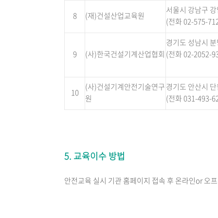
서울시 강남구 강남
8
(재)건설산업교육원
(전화 02-575-712
경기도 성남시 분
9
(사)한국건설기계산업협회
(전화 02-2052-93
(사)건설기계안전기술연구
경기도 안산시 단
10
원
(전화 031-493-62
5. 교육이수 방법
안전교육 실시 기관 홈페이지 접속 후 온라인or 오