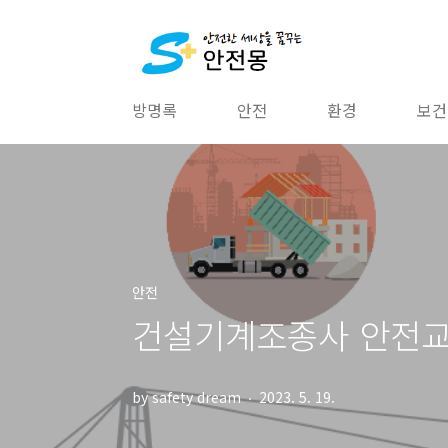
본문 바로가기
방명록
안전
환경
보건
안전
건설기계조종사 안전교
by safety dream
2023. 5. 19.