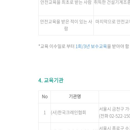
안전교육을 최초로 받는 사람
취득한 건설기계조종
안전교육을 받은 적이 있는 사
마지막으로 안전교육을
람
*교육 이수일로 부터
1회/3년 보수교육
을 받아야 함
4. 교육기관
No
기관명
서울시 금천구 가산
1
(사)한국크레인협회
(전화 02-522-150
서울시 종로구 수표