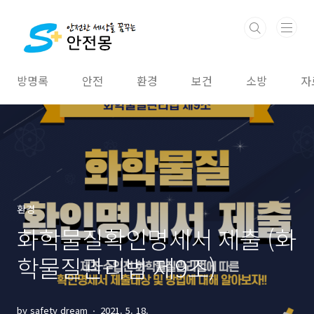
본문 바로가기
방명록
안전
환경
보건
소방
자
환경
화학물질확인명세서 제출 (화
학물질관리법 제9조)
by safety dream
2021. 5. 18.