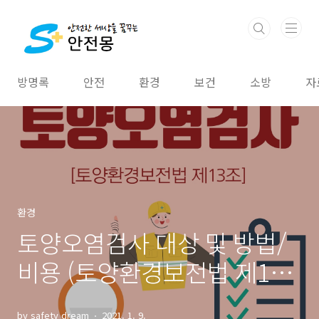
본문 바로가기
방명록
안전
환경
보건
소방
자
환경
토양오염검사 대상 및 방법/
비용 (토양환경보전법 제13
조)
by safety dream
2021. 1. 9.