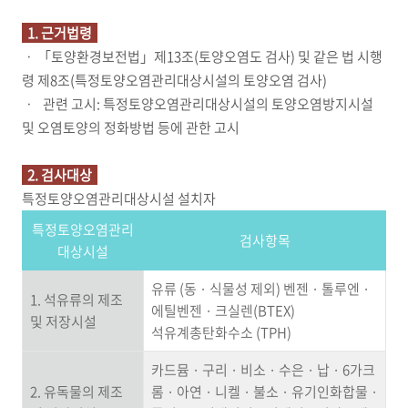
1. 근거법령
ㆍ 「토양환경보전법」제13조(토양오염도 검사) 및 같은 법 시행
령 제8조(특정토양오염관리대상시설의 토양오염 검사)
ㆍ 관련 고시: 특정토양오염관리대상시설의 토양오염방지시설
및 오염토양의 정화방법 등에 관한 고시
2. 검사대상
특정토양오염관리대상시설 설치자
특정토양오염관리
검사항목
대상시설
유류 (동 · 식물성 제외) 벤젠 · 톨루엔 ·
1. 석유류의 제조
에틸벤젠 · 크실렌(BTEX)
및 저장시설
석유계총탄화수소 (TPH)
카드뮴 · 구리 · 비소 · 수은 · 납 · 6가크
2. 유독물의 제조
롬 · 아연 · 니켈 · 불소 · 유기인화합물 ·