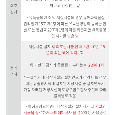
최초
하다고 인정받은 날
검사
ㆍ유독물의 제조 및 저장시설의 경우 유해화학물질
관리법 제15조 제1항에 따른 유독물영업의 등록을 한
날 또는 동법 제20조제1항에 따른 취급제한 유독물영
업 허가를 받은 날
ㆍ저장시설 설치 후
최초검사를 한 후 5년·10년·15
년이 되는 해에 각각 1회
ㆍ위 기한이 검사가 종료된 때부터는
매 2년에 1회
정기
검사
* 동일부지 내 저장시설의 설치연도가 각각 다를 경우
에는 유출방지턱내 설치된 저장시설 중 설치연도가
가장 오래된 저장시설의 토양오염도검사 주기에 따라
블록별로 적용
ㆍ특정토양오염관리대상시설의 설치자가 그
시설의
사용을 종료하거나 폐쇄하고자 할 경우
에는 사용종료