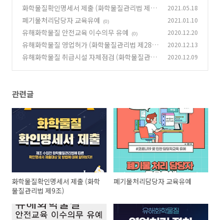
화학물질확인명세서 제출 (화학물질관리법 제9
2021.05.18
조)
폐기물처리담당자 교육유예
2021.01.10
(0)
(0)
유해화학물질 안전교육 이수의무 유예
2020.12.20
(0)
유해화학물질 영업허가 (화학물질관리법 제28
2020.12.13
조)
유해화학물질 취급시설 자체점검 (화학물질관리
2020.12.09
(0)
법 제26조)
(0)
관련글
화학물질확인명세서 제출 (화학
폐기물처리담당자 교육유예
물질관리법 제9조)