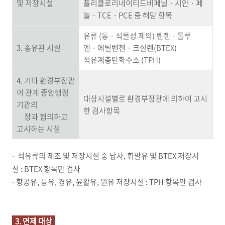
및 저장시설
폴리클로리네이티드비페닐 · 시안 · 페
놀 · TCE · PCE 중 해당 항목
유류 (동 · 식물성 제외) 벤젠 · 톨루
3. 송유관 시설
엔 · 에틸벤젠 · 크실렌(BTEX)
석유계총탄화수소 (TPH)
4. 기타 환경부장관
이 관계 중앙행정
대상시설별로 환경부장관에 의하여 고시
기관의
한 검사항목
장과 협의하고
고시하는 시설
- 석유류의 제조 및 저장시설 중 납사, 휘발유 및 BTEX 저장시
설 : BTEX 항목만 검사
- 항공유, 등유, 경유, 윤활유, 원유 저장시설 : TPH 항목만 검사
3. 면제 대상