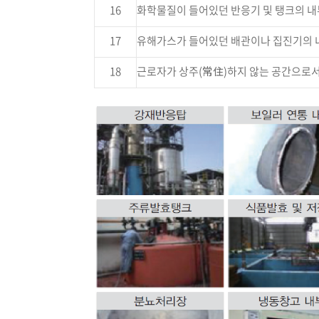
16
화학물질이 들어있던 반응기 및 탱크의 내
17
유해가스가 들어있던 배관이나 집진기의 
18
근로자가 상주(常住)하지 않는 공간으로서