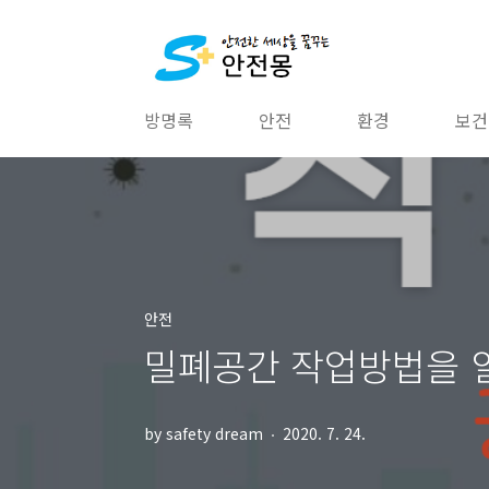
본문 바로가기
방명록
안전
환경
보건
안전
밀폐공간 작업방법을 
by safety dream
2020. 7. 24.