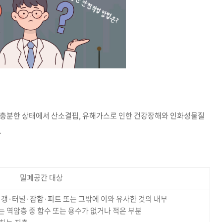
불충분한 상태에서 산소결핍, 유해가스로 인한 건강장해와 인화성물질
.
밀폐공간 대상
갱·터널·잠함·피트 또는 그밖에 이와 유사한 것의 내부
는 역암층 중 함수 또는 용수가 없거나 적은 부분