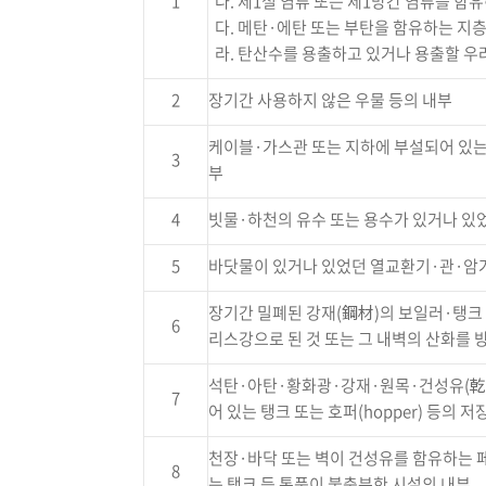
1
나. 제1철 염류 또는 제1망간 염류를 함
다. 메탄·에탄 또는 부탄을 함유하는 지
라. 탄산수를 용출하고 있거나 용출할 우
2
장기간 사용하지 않은 우물 등의 내부
케이블·가스관 또는 지하에 부설되어 있는
3
부
4
빗물·하천의 유수 또는 용수가 있거나 있
5
바닷물이 있거나 있었던 열교환기·관·암거
장기간 밀폐된 강재(鋼材)의 보일러·탱크
6
리스강으로 된 것 또는 그 내벽의 산화를 
석탄·아탄·황화광·강재·원목·건성유(乾性
7
어 있는 탱크 또는 호퍼(hopper) 등의
천장·바닥 또는 벽이 건성유를 함유하는 
8
는 탱크 등 통풍이 불충분한 시설의 내부