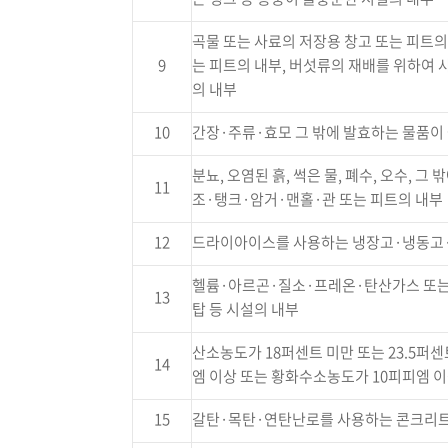
곡물 또는 사료의 저장용 창고 또는 피트의 
9
는 피트의 내부, 버섯류의 재배를 위하여 사
의 내부
10
간장·주류·효모 그 밖에 발효하는 물품이
분뇨, 오염된 흙, 썩은 물, 폐수, 오수,
11
조·탱크·암거·맨홀·관 또는 피트의 내부
12
드라이아이스를 사용하는 냉장고·냉동고
헬륨·아르곤·질소·프레온·탄산가스 또는 
13
탑 등 시설의 내부
산소농도가 18퍼센트 미만 또는 23.5퍼
14
엠 이상 또는 황화수소농도가 10피피엠 
15
갈탄·목탄·연탄난로를 사용하는 콘크리트